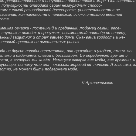
ая распространённая и популярная порода собак в мире. Она завоевала
 популярность благодаря своим незаурядным способ-
тям к самой разнообразной дрессировке, универсальности в ис-
ьзовании, контактности с человеком, исключительной внешней
соте.
ецкая овчарка - послушный и преданный любимец семьи, весё-
 спутник в походах и прогулках, незаменимый партнёр по спорту,
ёжный защитник и страж вашего дома. Она- ваша гордость и не-
вненный престиж на выставочных рингах.
а на другие породы переменчива, она приходит и уходит, сменя- ясь
ётами и падениями, славой и бесславием. Её определяют вре- мя и
овия, в которых мы живём. Немецкая овчарка вне моды, вне времени, и
куренции, потому что она - классика мировой ки- нологии. А классика, к
естно, не может быть подвержена моде.
Л.Архангельская.