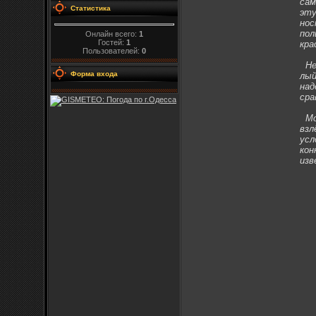
сам
Статистика
эту
нос
пол
Онлайн всего:
1
Гостей:
1
кра
Пользователей:
0
Нем
Форма входа
лый
над
сра
Мод
взл
усл
кон
изв