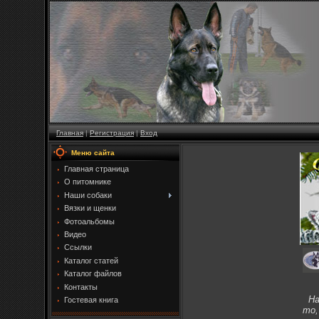
Главная
|
Регистрация
|
Вход
Меню сайта
Главная страница
О питомнике
Наши собаки
Вязки и щенки
Фотоальбомы
Видео
Ссылки
Каталог статей
Каталог файлов
Контакты
На 
Гостевая книга
то,